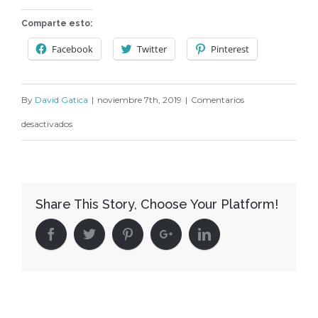
Comparte esto:
Facebook
Twitter
Pinterest
By
David Gatica
|
noviembre 7th, 2019
|
Comentarios
en
desactivados
68ef5d77-
0275-
45da-
Share This Story, Choose Your Platform!
8fee-
711711e76f91