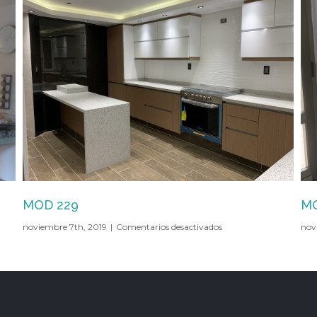
MOD 228
MO
en
noviembre 7th, 2019
|
Comentarios desactivados
nov
MOD
228