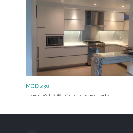
MOD 229
en
noviembre 7th, 2019
|
Comentarios desactivados
MOD
229