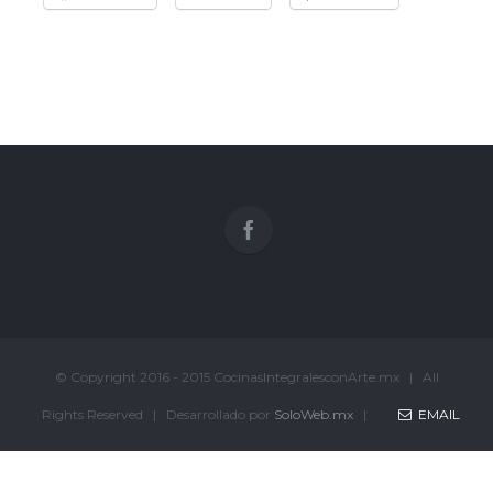
© Copyright 2016 - 2015 CocinasIntegralesconArte.mx | All
Rights Reserved | Desarrollado por
SoloWeb.mx
|
EMAIL